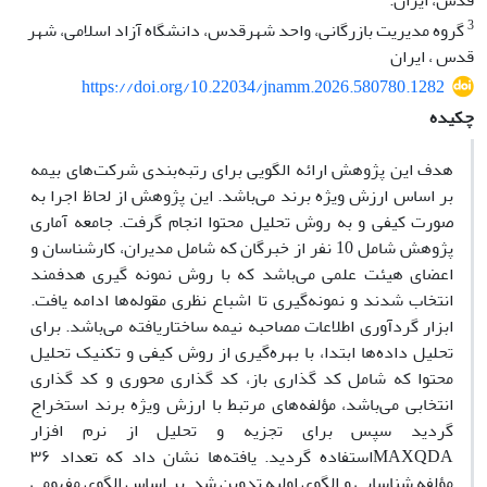
قدس، ایران.
3
گروه مدیریت بازرگانی، واحد شهرقدس، دانشگاه آزاد اسلامی، شهر
قدس ، ایران
https://doi.org/10.22034/jnamm.2026.580780.1282
چکیده
هدف این پژوهش ارائه الگویی برای رتبه‌بندی شرکت‌های بیمه
بر اساس ارزش ویژه برند می‌باشد. این پژوهش از لحاظ اجرا به
صورت کیفی و به روش تحلیل محتوا انجام گرفت. جامعه آماری
پژوهش شامل 10 نفر از خبرگان که شامل مدیران، کارشناسان و
اعضای هیئت علمی می‌باشد که با روش نمونه گیری هدفمند
انتخاب شدند و نمونه‌گیری تا اشباع نظری مقوله‌ها ادامه یافت.
ابزار گردآوری اطلاعات مصاحبه نیمه ساختاریافته می‌باشد. برای
تحلیل داده‌ها ابتدا، با بهره‌گیری از روش کیفی و تکنیک تحلیل
محتوا که شامل کد گذاری باز، کد گذاری محوری و کد گذاری
انتخابی می‌باشد، مؤلفه‌های مرتبط با ارزش ویژه برند استخراج
گردید سپس برای تجزیه و تحلیل ‎از نرم افزار
MAXQDAاستفاده گردید. یافته‌ها نشان داد که تعداد ۳۶
مؤلفه شناسایی و الگوی اولیه تدوین شد. بر اساس الگوی مفهومی