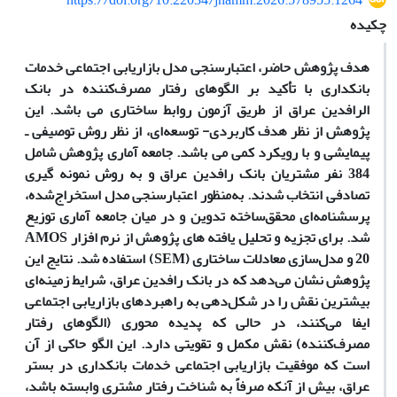
https://doi.org/10.22034/jnamm.2026.578955.1264
چکیده
هدف پژوهش حاضر، اعتبارسنجی مدل بازاریابی اجتماعی خدمات
بانکداری با تأکید بر الگوهای رفتار مصرف‌کننده در بانک
الرافدین عراق از طریق آزمون روابط ساختاری می باشد.
این
پژوهش از نظر هدف کاربردی- توسعه
ای، از نظر روش توصیفی
ـ
پیمایشی و با
رویکرد کمی می باشد. جامعه آماری پژوهش شامل
384 نفر مشتریان بانک رافدین عراق و به روش نمونه گیری
تصادفی انتخاب شدند. به‌منظور اعتبارسنجی مدل استخراج‌شده،
پرسشنامه‌ای محقق‌ساخته تدوین و در میان
جامعه آماری
توزیع
شد. برای تجزیه و تحلیل یافته های پژوهش از نرم
افزار
AMOS
20
و مدل‌سازی معادلات ساختاری (
SEM
) استفاده شد.
نتایج این
پژوهش نشان می‌دهد که در بانک رافدین عراق، شرایط زمینه‌ای
بیشترین نقش را در شکل‌دهی به راهبردهای بازاریابی اجتماعی
ایفا می‌کنند، در حالی که پدیده محوری (الگوهای رفتار
مصرف‌کننده) نقش مکمل و تقویتی دارد. این الگو حاکی از آن
است که موفقیت بازاریابی اجتماعی خدمات بانکداری در بستر
عراق، بیش از آنکه صرفاً به شناخت رفتار مشتری وابسته باشد،