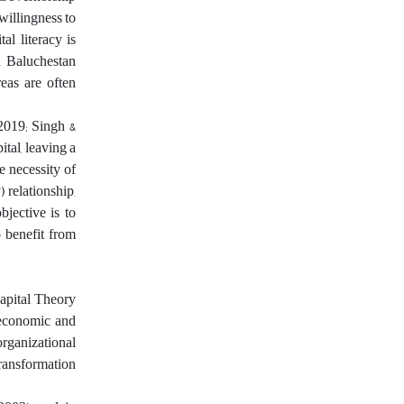
willingness to
al literacy is
d Baluchestan
reas are often
 2019; Singh &
tal, leaving a
e necessity of
 relationship,
bjective is to
o benefit from
Capital Theory
e economic and
organizational
ransformation