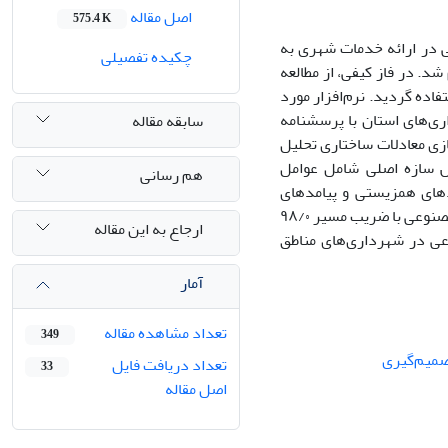
اصل مقاله
575.4 K
در ارائه خدمات شهری به
چکیده تفصیلی
د. در فاز کیفی، از مطالعه
احی مدل اولیه استفاده گردید. نرم‌افزار مورد
 داده‌های 300 نفر از کارکنان شهرداری‌های استان با پرسشنامه
سابقه مقاله
ازی معادلات ساختاری تحلیل
ش سازه اصلی شامل عوامل
هم رسانی
دهای همزیستی و پیامدهای
مطلوب را در بر می‌گیرد. قوی‌ترین رابطه در مدل بین عوامل زمینه‌ای و مؤلفه‌های هوش مصنوعی با ضریب مسیر ۹۸/۰
ارجاع به این مقاله
ی در شهرداری‌های مناطق
آمار
تعداد مشاهده مقاله
349
میم‌گیری
تعداد دریافت فایل
33
اصل مقاله