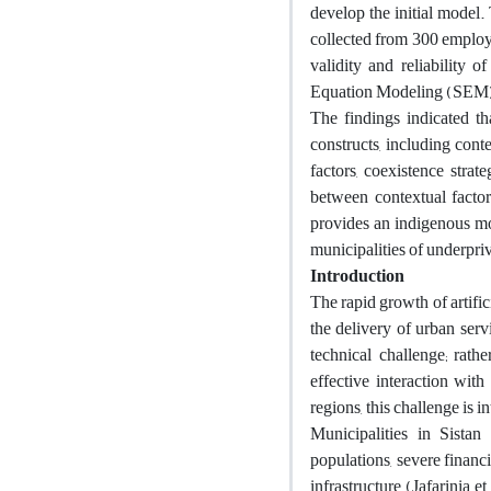
develop the initial model
collected from 300 employe
validity and reliability 
Equation Modeling (SEM)
The findings indicated th
constructs, including cont
factors, coexistence stra
between contextual factors
provides an indigenous mod
municipalities of underpri
Introduction
The rapid growth of artific
the delivery of urban serv
technical challenge; rathe
effective interaction wit
regions, this challenge is i
Municipalities in Sistan
populations, severe financ
infrastructure (Jafarinia