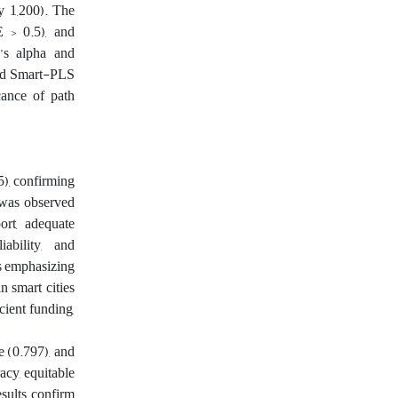
y 1,200). The
E > 0.5), and
h’s alpha and
 and Smart-PLS
cance of path
5), confirming
p was observed
ort, adequate
ability, and
es emphasizing
n smart cities
cient funding,
e (0.797), and
acy, equitable
esults confirm