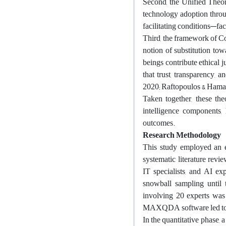
Second, the Unified Theo
technology adoption throug
facilitating conditions—fact
Third, the framework of C
notion of substitution tow
beings contribute ethical 
that trust, transparency, 
2020; Raftopoulos & Hamar
Taken together, these the
intelligence components, 
outcomes.
Research Methodology
This study employed an e
systematic literature revi
IT specialists, and AI ex
snowball sampling until 
involving 20 experts was
MAXQDA software led to th
In the quantitative phase,