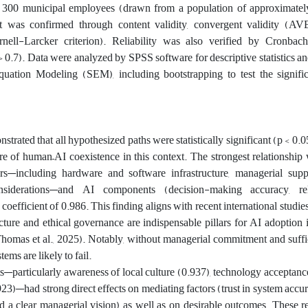
 300 municipal employees (drawn from a population of approximatel
nt was confirmed through content validity, convergent validity (AV
ornell-Larcker criterion). Reliability was also verified by Cronbac
> 0.7). Data were analyzed by SPSS software for descriptive statistics
Equation Modeling (SEM), including bootstrapping to test the signifi
trated that all hypothesized paths were statistically significant (p < 0.0
re of human–AI coexistence in this context. The strongest relationshi
rs—including hardware and software infrastructure, managerial supp
nsiderations—and AI components (decision-making accuracy, reli
h coefficient of 0.986. This finding aligns with recent international studi
ucture and ethical governance are indispensable pillars for AI adoption i
Thomas et al., 2025). Notably, without managerial commitment and suffi
ms are likely to fail.
particularly awareness of local culture (0.937), technology acceptanc
923)—had strong direct effects on mediating factors (trust in system accur
and a clear managerial vision) as well as on desirable outcomes. These r