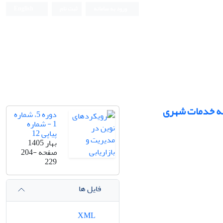
ورود به سامانه
ثبت نام
English
ئه خدمات شهری
دوره 5، شماره
1 - شماره
پیاپی 12
بهار 1405
صفحه
204-
229
فایل ها
XML