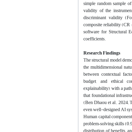
simple random sample of
validity of the instrume
discriminant validity (F
composite reliability (CR 
software for Structural 
coefficients.
Research Findings
The structural model demons
the multidimensional natu
between contextual facto
budget, and ethical co
explainability), with a pat
that foundational infrastr
(Ben Dhaou et al., 2024; 
even well-designed AI syste
Human capital components—
problem‑solving skills (0.
distribution of benefits, 