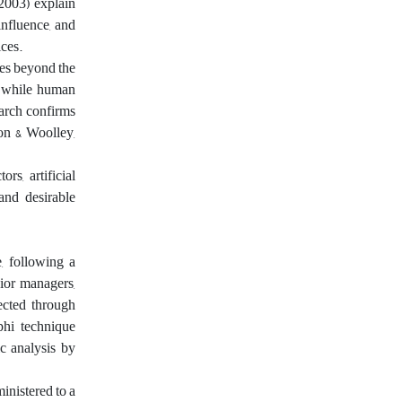
2003) explain
influence, and
ices.
es beyond the
ks while human
earch confirms
son & Woolley,
rs, artificial
and desirable
, following a
nior managers,
lected through
phi technique
c analysis by
inistered to a