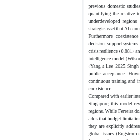
previous domestic studie
quantifying the relative 
underdeveloped regions, 
strategic asset that AI cann
Furthermore, coexistence 
decision-support systems—s
crisis resilience (0.881), 
intelligence model (Wilso
(Yang & Lee, 2025; Singh
public acceptance. Howev
continuous training and in
coexistence.
Compared with earlier inte
Singapore, this model rev
regions. While Ferreira dos
adds that budget limitatio
they are explicitly addres
global issues (Engstrom e