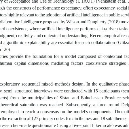
ry of Acceptance and Use of Technology (UTAUT) (Venkatesh et al., 
h the constructs of performance expectancy, effort expectancy, social 
ors highly relevant to the adoption of artificial intelligence in public serv
ollaborative Intelligence proposed by Wilson and Daugherty (2018) mov
ard coexistence, where artificial intelligence performs data‑driven tas
judgment, creativity, and contextual understanding. Recent empirical res
and algorithmic explainability are essential for such collaboration (Glik
i, 20).
ories provide the foundation for a model composed of contextual facto
human capital dimensions, mediating factors, coexistence strategies, 
xploratory sequential mixed-methods design. In the qualitative phase
ew, semi-structured interviews were conducted with 15 participants (se
perts) from the municipalities of Sistan and Baluchestan Province, se
theoretical saturation was reached. Subsequently, a three-round Del
 employed to reach a consensus on the model’s components. Themati
e extraction of 127 primary codes, 6 main themes, and 18 sub-themes.
 a researcher-made questionnaire (using a five-point Likert scale) was adm