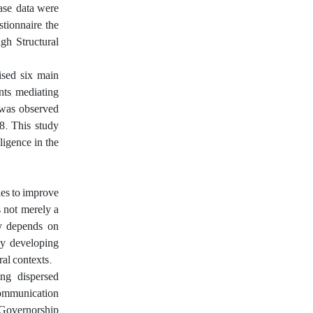
se, data were
tionnaire, the
gh Structural
ised six main
nts, mediating
l was observed
98. This study
ligence in the
ies to improve
s not merely a
lly depends on
ny developing
ral contexts.
ing dispersed
 communication
 Governorship