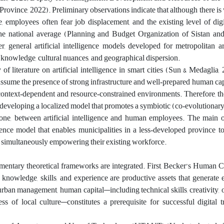
Province, 2022). Preliminary observations indicate that although there is 
ce, employees often fear job displacement, and the existing level of digit
 the national average (Planning and Budget Organization of Sistan an
, general artificial intelligence models developed for metropolitan a
l knowledge, cultural nuances, and geographical dispersion.
f literature on artificial intelligence in smart cities (Sun & Medaglia,
assume the presence of strong infrastructure and well‑prepared human capi
context‑dependent and resource‑constrained environments. Therefore, th
n developing a localized model that promotes a symbiotic (co‑evolutionary)
e one, between artificial intelligence and human employees. The main o
ence model that enables municipalities in a less‑developed province t
ile simultaneously empowering their existing workforce.
ementary theoretical frameworks are integrated. First, Becker’s Human 
t knowledge, skills, and experience are productive assets that generat
 urban management, human capital—including technical skills, creativity, 
 of local culture—constitutes a prerequisite for successful digital t