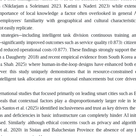
s (Nikfarjam & Soleimani, 2023; Karimi & Naderi, 2023) while exte
importance of local knowledge, a factor often overlooked in general 
employees’ familiarity with geographical and cultural characterist
ot easily replicate.
strategies—including intelligent task division, continuous training, 
ignificantly improved outcomes such as service quality (0.873), citizen 
and reduced operational costs (0.877). These findings strongly support the
n & Daugherty, 2018) and recent empirical evidence from South Korea 
 & Shah, 2025), where human‑in‑the‑loop designs have enhanced both e
er, this study uniquely demonstrates that in resource‑constrained 
telligent task allocation are not optional enhancements but core driver
rnational studies that focused primarily on leading smart cities such as
eals that contextual factors play a disproportionately larger role in 
 Santos et al. (2025) identified inclusiveness and trust as key drivers, th
ns and deficiencies in basic infrastructure can completely hinder AI init
sed. Similarly, although ethical concerns (such as privacy and algorit
t al., 2020), in Sistan and Baluchestan Province, the absence of any 