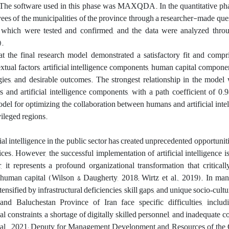
. The software used in this phase was MAXQDA. In the quantitative pha
es of the municipalities of the province through a researcher-made ques
of which were tested and confirmed, and the data were analyzed throu
.
at the final research model demonstrated a satisfactory fit and compr
extual factors, artificial intelligence components, human capital compone
tegies, and desirable outcomes. The strongest relationship in the mode
 and artificial intelligence components, with a path coefficient of 0.
el for optimizing the collaboration between humans and artificial intel
vileged regions.
ial intelligence in the public sector has created unprecedented opportunit
ices. However, the successful implementation of artificial intelligence i
r, it represents a profound organizational transformation that critica
h human capital (Wilson & Daugherty, 2018; Wirtz et al., 2019). In ma
ntensified by infrastructural deficiencies, skill gaps, and unique socio‑cultu
 and Baluchestan Province of Iran face specific difficulties, includ
ial constraints, a shortage of digitally skilled personnel, and inadequate
 et al., 2021; Deputy for Management Development and Resources of the