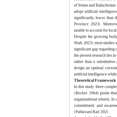
of Sistan and Baluchestan 
adopt artificial intelligen
significantly lower than
Province, 2023). Moreover
unable to account for loca
Despite the growing body o
Shah, 2025), most studies 
significant gap regarding 
the present research lies i
rather than a substitutiv
design an optimal coexist
artificial intelligence wh
Theoretical Framework
In this study, three compl
(Becker, 1964) posits tha
organizational returns. In
commitment, and awareness
(Pahlavani Rad, 202).