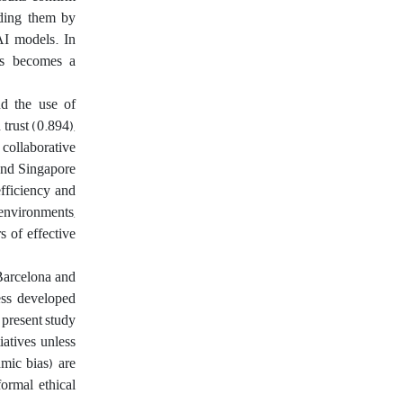
nding them by
AI models. In
ics becomes a
and the use of
trust (0.894),
 collaborative
and Singapore
fficiency and
environments,
s of effective
 Barcelona and
less developed
e present study
iatives unless
hmic bias) are
formal ethical