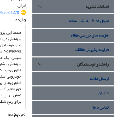
ایران.
اطلاعات نشریه
579268.1270
چکیده
اصول اخلاقی انتشار مقاله
هدف این پژوه
هزینه های بررسی مقاله
تجزیه‌وتحلیل
فرایند پذیرش مقالات
wer
سپس، یک مرور
پژوهش نشان 
راهنمای نویسندگان
فناوری‌های 
خودرویی مبتن
ارسال مقاله
فناوری‌های پی
حوزه‌های کلی
داوران
نقش مهمی در
برای رفع شکا
تماس با ما
کلیدواژه‌ها