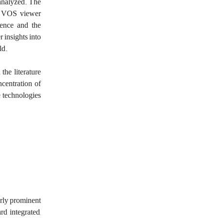
 analyzed. The
by VOS viewer
igence and the
 insights into
ld.
the literature
ncentration of
e technologies
arly prominent
rd integrated,