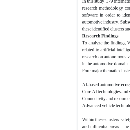
In this study, 179 interna
research methodology con
software in order to ident
automotive industry. Subse
these identified clusters an
Research Findings
To analyze the findings, 
related to artificial intel
research on autonomous veh
in the automotive domain.
Four major thematic cluster
AI‑based automotive ecos
Core AI technologies and 
Connectivity and resourc
Advanced vehicle technol
Within these clusters, saf
and influential areas. The