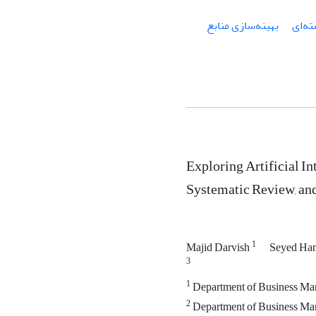
ه‌ای
بهینه‌سازی منابع
Exploring Artificial In
Systematic Review, and
1
Majid Darvish
Seyed Ha
3
1
Department of Business Mana
2
Department of Business Mana