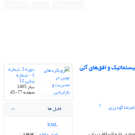
ورود به سامانه
ثبت نام
English
تماتیک و افق‌های آتی
دوره 5، شماره
1 - شماره
پیاپی 12
بهار 1405
صفحه
45-77
3
امرضا گودرزی
فایل ها
XML
ادق علیه السلام، تهران،
اصل مقاله
1.08 M