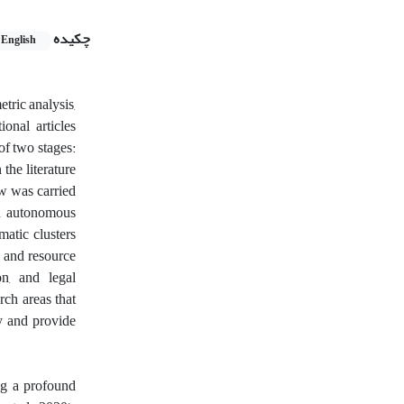
چکیده
English
etric analysis,
ional articles
f two stages:
the literature
ew was carried
on autonomous
matic clusters
y and resource
on, and legal
rch areas that
ry and provide
ing a profound