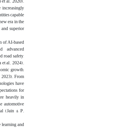
et al., 2020).
e increasingly
tities capable
new era in the
, and superior
on of AI‑based
and advanced
d road safety,
et al., 2024).
nomic growth,
., 2023). From
hnologies have
ectations for
re heavily in
he automotive
al (Jain & P.
e learning and