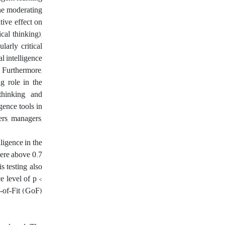
the moderating
itive effect on
cal thinking),
larly critical
l intelligence
 Furthermore,
ng role in the
thinking, and
igence tools in
ers, managers,
ligence in the
were above 0.7
s testing also
e level of p <
s‑of‑Fit (GoF)