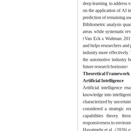
deep learning, to address 
on the application of AI i
prediction of remaining us
Bibliometric analysis quan
areas, while systematic r
(Van Eck & Waltman, 2017
and helps researchers and p
industry more effectively. 
the automotive industry be
future research horizons?
Theoretical Framework
Artificial Intelligence
Artificial intelligence e
knowledge into intelligent
characterized by uncertaint
considered a strategic 
capabilities theory, th
responsiveness to enviro
Hayatmehr et al. (2026) ex