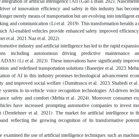
integration of artificial intelligence (AI) (Gao & Bian, 2021; Nascimento 
river of innovation, efficiency, and safety in this industry has becom
 longer merely means of transportation but are evolving into intelligent en
king, and communication (Li et al., 2019). This transformation heralds a 
which AI‑enabled vehicles provide enhanced safety, improved efficiency
 et al., 2021; Naz et al., 2022).
omotive industry and artificial intelligence has led to the rapid expansi
ions, including autonomous driving, predictive maintenance, 
(ADAS) (Li et al., 2023). These innovations have significantly improve
on, and redefined transportation solutions (Banerjee et al., 2023; Mehta 
ation of AI in this industry promises technological advancement, eco
ty, and improved social welfare (Dumitrascu et al., 2023; Shahedi et al
e systems to in‑vehicle voice recognition technologies, AI‑driven tec
nce, safety, and comfort (Mehta et al., 2024). Moreover, consumer exp
ehicles have increased, prompting automotive companies to invest mo
(Demlehner et al., 2021). The market for artificial intelligence in t
and, reflecting the growing recognition of its transformative potenti
 examined the use of artificial intelligence techniques, such as machin