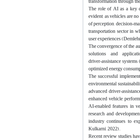
transformation through the 
The role of AI as a key d
evident, as vehicles are no
of perception, decision‑ma
transportation sector in 
user experiences (Demlehner
The convergence of the aut
solutions and applicat
driver‑assistance systems 
optimized energy consumpti
The successful implement
environmental sustainabili
advanced driver‑assistanc
enhanced vehicle performa
AI‑enabled features in v
research and development 
industry continues to exp
Kulkarni, 2022).
Recent review studies have