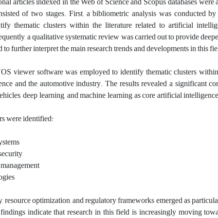
tional articles indexed in the Web of Science and Scopus databases were
sisted of two stages. First, a bibliometric analysis was conducted 
ify thematic clusters within the literature related to artificial intell
quently, a qualitative systematic review was carried out to provide deeper
d to further interpret the main research trends and developments in this fie
VOS viewer software was employed to identify thematic clusters within 
ligence and the automotive industry. The results revealed a significant co
icles, deep learning, and machine learning as core artificial intelligenc
s were identified:
ystems
security
e management
ogies
ety, resource optimization, and regulatory frameworks emerged as particul
 findings indicate that research in this field is increasingly moving towa