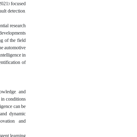
(2021) focused
ult detection,
ntial research
l developments
 of the field
the automotive
intelligence in
ntification of
knowledge, and
 in conditions
ligence can be
 and dynamic
novation, and
igent learning