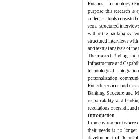
Financial Technology (Fin
purpose, this research is 
collection tools consisted o
semi-structured interviews
within the banking syste
structured interviews with 
and textual analysis of 
The research findings ind
Infrastructure and Capabili
technological integrat
personalization, communic
Fintech services and modern
Banking Structure and Man
responsibility and bankin
regulations, oversight and r
Introduction
In an environment where c
their needs is no longer
development of financial