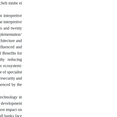
hcheh mishe et
n interpretive
e interpretive
ts and twenty
mplementation”
chitecture and
nfluenced and
 Benefits for
lty, reducing
m ecosystem),
 of specialist
ersecurity and
uenced by the
 technology in
he development
test impact on
ll banks face