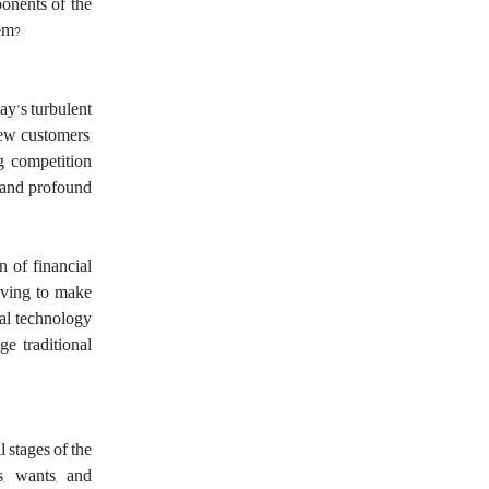
ponents of the
tem?
ay’s turbulent
new customers,
g competition
 and profound
n of financial
iving to make
ial technology
ge traditional
l stages of the
s, wants, and