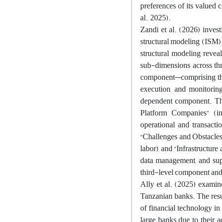
preferences of its valued
al., 2025).
Zandi et al. (2026) inves
structural modeling (ISM) 
structural modeling revea
sub-dimensions across thre
component—comprising the 
execution, and monitorin
dependent component. The
Platform Companies” (im
operational and transacti
“Challenges and Obstacles” 
labor), and “Infrastructur
data management, and sup
third-level component and,
Ally et al. (2025) examine
Tanzanian banks. The resul
of financial technology in 
large banks due to their