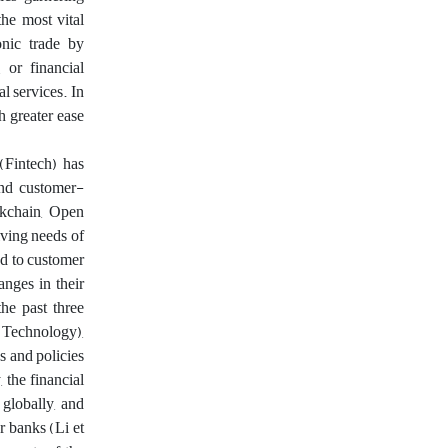
the most vital
onic trade by
 or financial
al services. In
h greater ease
 (Fintech) has
 and customer-
ockchain, Open
lving needs of
nd to customer
nges in their
he past three
n Technology),
s and policies
 the financial
 globally, and
r banks (Li et