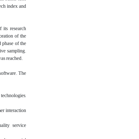
tech index and
f its research
oration of the
d phase of the
ive sampling.
 was reached.
software. The
technologies,
er interaction
ality, service