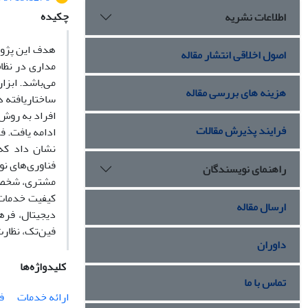
چکیده
اطلاعات نشریه
هدف این پژوه
اصول اخلاقی انتشار مقاله
مداری در نظا
می‌باشد. ابزا
هزینه های بررسی مقاله
ساختاریافته 
افراد به روش 
فرایند پذیرش مقالات
نشان داد که 
فناوری‌های ن
راهنمای نویسندگان
مشتری، شخصی‌س
کیفیت خدمات 
ارسال مقاله
دیجیتال، فره
فین‌تک، نظارت
داوران
کلیدواژه‌ها
تماس با ما
ارائه خدمات
ف