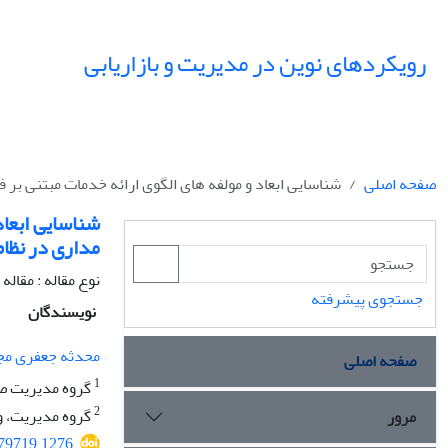
رویکردهای نوین در مدیریت و بازاریابی
صفحه اصلی
شناسایی ابعاد و مولفه های الگوی ارائه خدمات مبتنی بر ف
شناسایی ابعاد
مداری در نظام
نوع مقاله : مقال
جستجوی پیشرفته
نویسندگان
محدثه جعفری مج
صفحه اصلی
1
گروه مدیریت صن
2
گروه مدیریت، وا
مرور
579719.1276