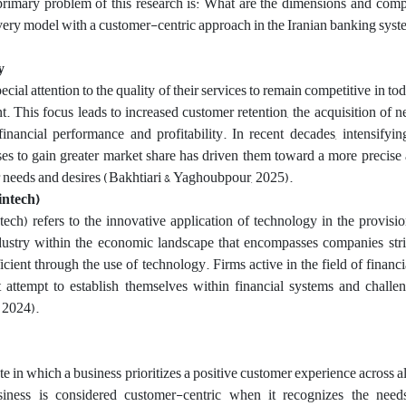
e primary problem of this research is: What are the dimensions and com
very model with a customer-centric approach in the Iranian banking sys
y
al attention to the quality of their services to remain competitive in tod
. This focus leads to increased customer retention, the acquisition of 
nancial performance and profitability. In recent decades, intensifyin
s to gain greater market share has driven them toward a more precise
 needs and desires (Bakhtiari & Yaghoubpour, 2025).
intech)
ech) refers to the innovative application of technology in the provisio
ndustry within the economic landscape that encompasses companies str
ficient through the use of technology. Firms active in the field of financ
t attempt to establish themselves within financial systems and challen
, 2024).
ate in which a business prioritizes a positive customer experience across al
iness is considered customer-centric when it recognizes the need