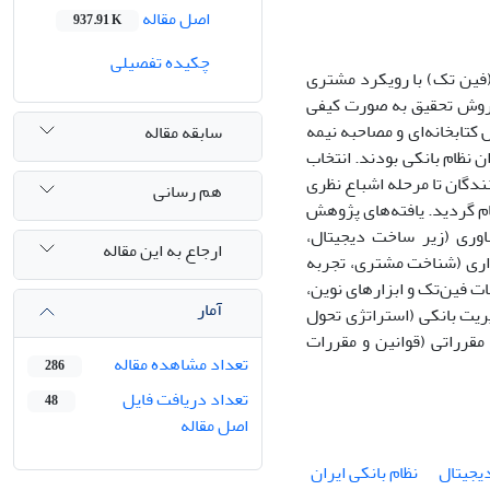
اصل مقاله
937.91 K
چکیده تفصیلی
(فین تک) با رویکرد مشتری
ظ روش تحقیق به صورت کیفی
کتابخانه‌ای و مصاحبه نیمه
سابقه مقاله
نظام بانکی بودند. انتخاب
ندگان تا مرحله اشباع نظری
هم رسانی
رآیند کدگذاری و تحلیل متنی مصاحبه‌ها در نرم‌افزار MAXQDA2020 انجام گردید. یافته‌های پژوهش
اوری (زیر ساخت دیجیتال،
ارجاع به این مقاله
داری (شناخت مشتری، تجربه
ت فین‌تک و ابزارهای نوین،
آمار
ریت بانکی (استراتژی تحول
مقرراتی (قوانین و مقررات
تعداد مشاهده مقاله
286
تعداد دریافت فایل
48
اصل مقاله
یجیتال
نظام بانکی ایران