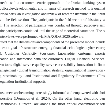
tech) with a customer-centric approach in the Iranian banking system
applicable-developmental; and in terms of research method, it is qualita
f two parts: an investigation and review of research literature in the libra
 in the field section. The participants in the field section of this study
m. The selection of participants was conducted through purposive sa
the participants continued until the stage of theoretical saturation. The 
the interviews were performed via MAXQDA 2020 software.
icated that the dimensions and components of the presented model inclu
ties (digital infrastructure, emerging financial technologies, cybersecurit
ion); Customer Centricity (customer knowledge, customer experie
ation and interaction with the customer); Digital Financial Services 
 tools, digital service quality, service accessibility, innovation in finan
agement (digital transformation strategy, organizational innovation c
g sustainability); and Institutional and Regulatory Environment (Fin
egulation, institutional support).
ustomers are becoming increasingly informed and empowered with choic
 possible (Doumpos et al., 2024). On the other hand, electronic ba
 technology (Fintech) are among the most critical contemporary top