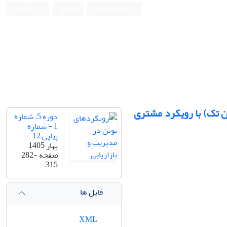
ورود به سامانه
ثبت نام
English
ین تک) با رویکرد مشتری
دوره 5، شماره
1 - شماره
پیاپی 12
بهار 1405
صفحه
282-
315
فایل ها
XML