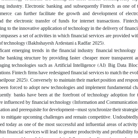
ing industry. Electronic banking, and subsequently Fintech, as one of 
mmerce, can further facilitate the growth and development of electr
 the electronic transfer of funds for internet transactions. Fintech,
ring to the innovative application of technology in the delivery of financi
ompasses a set of activities in which financial services are provided wit
 of technology (Bakhshayesh Ardestani & Radfar, 2025).
icant emerging trends in the financial industry, financial technology
the banking structure by providing faster, cheaper, more transparent,
raging technologies such as Artificial Intelligence (AI), Big Data, Bl
tions, Fintech firms have redesigned financial services to match the evo
ilpour, 2025). Conversely, to maintain their market position and respo
 been forced to adopt new technologies and implement fundamental cha
ently, banks have been at the forefront of technology adoption for t
 are influenced by financial technology (Information and Communicatio
tion and prerequisite for development—must synchronize their strategie
s to mitigate upcoming challenges and remain competitive. Undoubtedly,
zed today as one of the most successful and influential areas of activity
n financial services will lead to greater productivity and profitability fo