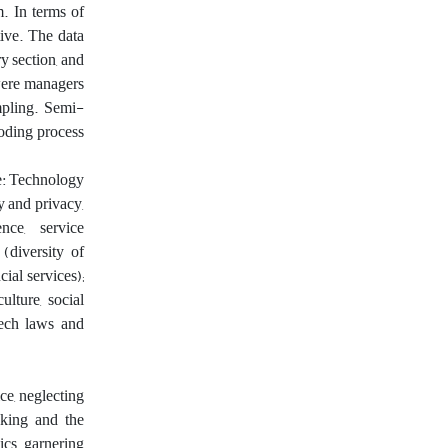
. In terms of
tive. The data
ry section, and
 were managers
mpling. Semi-
coding process
de: Technology
y and privacy,
nce, service
(diversity of
cial services);
ulture, social
tech laws and
e, neglecting
nking and the
ics garnering