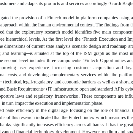
 customers and adapts its products and services accordingly (Gordi Bag
tigated the provision of a Fintech model in platform companies using a
approach within the Iranian environmental context. The findings from th
led that the exploratory research model identifies five main componen
e hierarchical levels. At the first level, the “Fintech Execution and I
dimensions of current state analysis, scenario design and roadmap, ar
g and learning—is situated at the top of the ISM graph as the most i
 second level includes three components: “Fintech Opportunities and
proving user experience, increasing customer acquisition and loya
onal costs, and developing complementary services within the platfor
(technical, legal/regulatory, and economic barriers, as well as a shortage
e and Basic Requirements” (IT infrastructure, open and standard APIs, cyb
portive laws and regulatory frameworks). These components are infl
 in turn, impact the execution and implementation phase.
d bank efficiency in the digital age, focusing on the role of financial
ts of this research indicated that the Fintech index, which measures t
banks, significantly increases efficiency across all banks. It has the grea
 advanced financial technology development. However, medium and sma