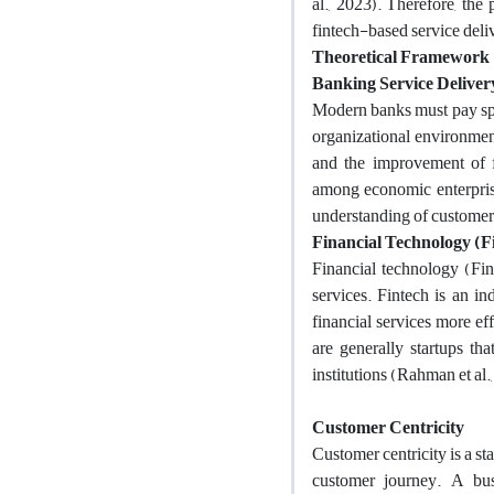
al., 2023). Therefore, th
fintech-based service deli
Theoretical Framework
Banking Service Deliver
Modern banks must pay speci
organizational environment
and the improvement of fi
among economic enterprise
understanding of customer
Financial Technology (F
Financial technology (Fint
services. Fintech is an i
financial services more ef
are generally startups tha
institutions (Rahman et al.
Customer Centricity
Customer centricity is a st
customer journey. A bus