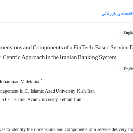
اقتصادی بازرگانی
Engli
Dimensions and Components of a FinTech‑Based Service 
‑Centric Approach in the Iranian Banking System
Engli
2
ohammad Malekinia
agement, ki.C., Islamic Azad University, Kish, Iran
T.c., Islamic Azad University, Tehran, Iran
was to identify the dimensions and components of a service delivery m