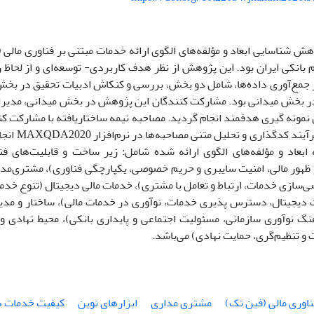
ش شناسایی ابعاد و مؤلفه‌های الگوی ارائه خدمات مبتنی بر فناوری مالی 
م بانکی ایران بود. این پژوهش از نظر هدف کاربردی- توسعه‌ای و از لحا
ر جمع‌آوری داده‌ها، شامل دو بخش، بررسی و کنکاش ادبیات تحقیق در بخش 
در بخش میدانی بود. مشارکت کنندگان این پژوهش در بخش میدانی، مدیران 
نمونه گیری هدفمند انجام گردید. مصاحبه نیمه ساختاریافته با مشارکت کن
ادامه یافت. ف
ابعاد و مؤلفه‌های الگوی ارائه شده شامل: زیر ساخت و قابلیت‌های فن
و ظهور مالی، امنیت سایبری و حریم خصوصی، یکپارچگی فناوری)، مشتری‌م
ازی خدمات، ارتباط و تعامل با مشتری)، خدمات مالی دیجیتال (تنوع خدما
دیجیتال، دسترس ‌پذیری خدمات، نوآوری در خدمات مالی)، ساختار و مدی
نگ نوآوری سازمانی، مسئولیت اجتماعی و پایداری بانکی)، محیط نهادی و 
 و تنظیم‌گری، حمایت نهادی) می‌باشد.
ناوری مالی (فین تک)
مشتری مداری
ابزارهای نوین
کیفیت خدمات د