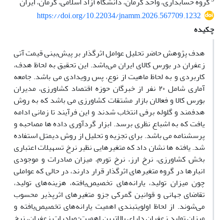
گروه حسابداری، واحد کرمان، دانشگاه آزاد اسلامی، کرمان، ایران
https://doi.org/10.22034/jnamm.2026.567709.1232
چکیده
هدف پژوهش حاضر تحلیل عوامل اثرگذار بر پیش‌بینی قیمت آتی
زعفران در بورس کالای ایران می‌باشد. این تحقیق به لحاظ هدف،
کاربردی و به لحاظ ماهیت از نوع، پس رویدادی می باشد. جامعه
آماری شامل ۲۰ نفر از خبرگان حوزه اقتصاد کشاورزی، مدیران
بورس کالا و فعالان بازار مشتقات کشاورزی می باشد که به روش
هدفمند و گلوله برفی انتخاب شدند و این فرآیند تا زمانی ادامه
یافت که به اشباع نظری برسد. ابزار گردآوری داده ها مصاحبه و
پرسشنامه می باشد. برای تجزیه و تحلیل از روش دیمتل استفاده
شد. یافته ها نشان داد که متغیرهایی نظیر نرخ تسهیلات اعتباری
بخش کشاورزی، نرخ ارز، نرخ تورم، میزان صادرات و موجودی
انبارها در گروه متغیرهای اثرگذار قرار دارند، در حالی که عواملی
چون میزان تولید، یارانه‌های تخصیص‌یافته، هزینه‌های تولید،
تقاضای جهانی و قوانین گمرکی جزو متغیرهای اثرپذیر محسوب
می‌شوند. از لحاظ اولویت‎بندی اهمیت یارانه‌های تخصیص‌یافته و
میزان تولید زعفران دارای بالاترین اهمیت؛ صادرات زعفران، نرخ