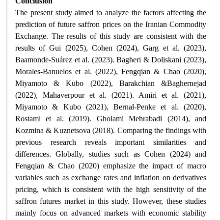
Conclusion
The present study aimed to analyze the factors affecting the
prediction of future saffron prices on the Iranian Commodity
Exchange. The results of this study are consistent with the
results of Gui (2025), Cohen (2024), Garg et al. (2023),
Baamonde-Suárez et al. (2023). Bagheri & Doliskani (2023),
Morales-Banuelos et al. (2022), Fengqian & Chao (2020),
Miyamoto & Kubo (2022), Barakchian &Baghernejad
(2022), Mahaverpour et al. (2021). Amiri et al. (2021),
Miyamoto & Kubo (2021), Bernal-Penke et al. (2020),
Rostami et al. (2019). Gholami Mehrabadi (2014), and
Kozmina & Kuznetsova (2018). Comparing the findings with
previous research reveals important similarities and
differences. Globally, studies such as Cohen (2024) and
Fengqian & Chao (2020) emphasize the impact of macro
variables such as exchange rates and inflation on derivatives
pricing, which is consistent with the high sensitivity of the
saffron futures market in this study. However, these studies
mainly focus on advanced markets with economic stability