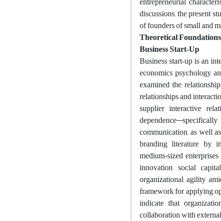
entrepreneurial character
discussions, the present s
of founders of small and m
Theoretical Foundations
Business Start‑Up
Business start‑up is an in
economics, psychology, an
examined the relationshi
relationships and interact
supplier interactive re
dependence—specificall
communication, as well as
branding literature by 
medium‑sized enterprise
innovation, social capit
organizational agility a
framework for applying ope
indicate that organizati
collaboration with externa