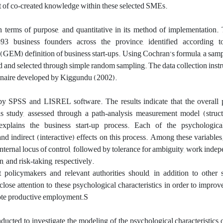
 of co‑created knowledge within these selected SMEs.
n terms of purpose, and quantitative in its method of implementation. T
893 business founders across the province, identified according 
GEM) definition of business start‑ups. Using Cochran’s formula, a samp
 and selected through simple random sampling. The data collection inst
onnaire developed by Kiggundu (2002).
y SPSS and LISREL software. The results indicate that the overall 
is study, assessed through a path‑analysis measurement model (struct
y explains the business start‑up process. Each of the psychologic
nd indirect (interactive) effects on this process. Among these variables,
 internal locus of control, followed by tolerance for ambiguity, work inde
, and risk‑taking, respectively.
 policymakers and relevant authorities should, in addition to other s
lose attention to these psychological characteristics in order to improv
ote productive employment.S
ducted to investigate
the modeling of the psychological characteristics 