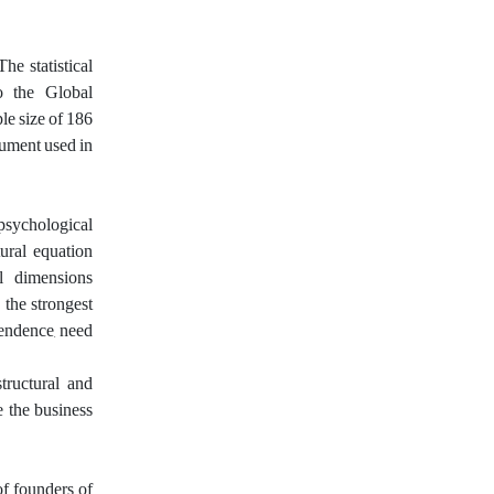
he statistical
to the Global
le size of 186
rument used in
psychological
ural equation
al dimensions
 the strongest
pendence, need
tructural and
e the business
of founders of