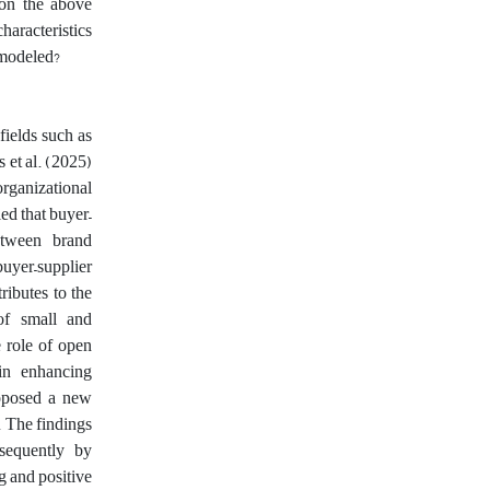
 on the above
haracteristics
 modeled?
fields such as
 et al. (2025)
rganizational
ed that buyer–
etween brand
yer–supplier
ibutes to the
of small and
e role of open
 in enhancing
roposed a new
. The findings
bsequently by
g and positive