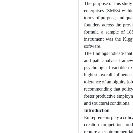
The purpose of this study
enterprises (SMEs) within
terms of purpose, and quan
founders across the prov
formula, a sample of 18
instrument was the Kig
software.
The findings indicate tha
and path analysis framewo
psychological variable exe
highest overall influence
tolerance of ambiguity, jo
recommending that policym
foster productive employme
and structural conditions.
Introduction
Entrepreneurs play a criti
creation, competition, prod
require an “entrepreneuria