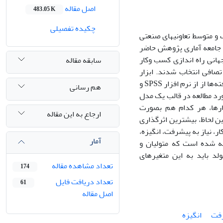
اصل مقاله
483.05 K
چکیده تفصیلی
کارهای کوچک و متوسط تعاونیهای صنعتی
حقیق حاضر به لحاظ هدف، کاربردی و از نظر شیوه اجرا کمی می‎باشد. جامعه آماری پژوهش حاضر
جهانی راه اندازی کسب وکار
سابقه مقاله
1 نفر و با روش نمونه گیری تصافی انتخاب شدند. ابزار
گردآوری در تحقیق حاضر، پرسشنامه (Kiggundo, 2002) می‌باشد. برای تجزیه و تحلیل یافته‌ها از از نرم افزار SPSS و
هم رسانی
 مورد مطالعه در قالب یک مدل
ارها، هر کدام هم بصورت
ارجاع به این مقاله
ین لحاظ، بیشترین اثرگذاری
ر، نیاز به پیشرفت، انگیزه،
آمار
یه شده است که متولیان و
و ایجاد اشتغال مولد باید به این متغیرهای
تعداد مشاهده مقاله
174
تعداد دریافت فایل
61
اصل مقاله
رفت
انگیزه