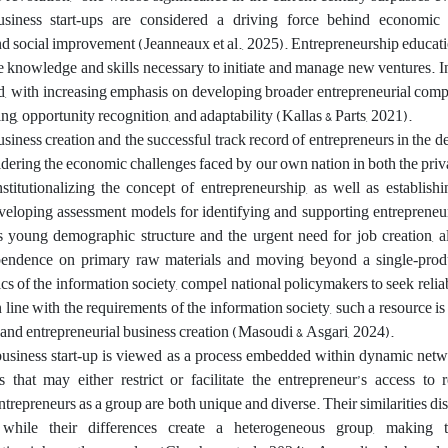
Business start‑ups are considered a driving force behind economic
d social improvement (Jeanneaux et al., 2025). Entrepreneurship educat
e knowledge and skills necessary to initiate and manage new ventures. In
ed, with increasing emphasis on developing broader entrepreneurial com
ing, opportunity recognition, and adaptability (Kallas & Parts, 2021).
business creation and the successful track record of entrepreneurs in the 
ering the economic challenges faced by our own nation in both the priv
titutionalizing the concept of entrepreneurship, as well as establish
veloping assessment models for identifying and supporting entrepreneurs
 young demographic structure and the urgent need for job creation, a
ependence on primary raw materials and moving beyond a single‑pro
 of the information society, compel national policymakers to seek reliab
 line with the requirements of the information society, such a resource is
, and entrepreneurial business creation (Masoudi & Asgari, 2024).
 business start‑up is viewed as a process embedded within dynamic netw
ps that may either restrict or facilitate the entrepreneur’s access to
ntrepreneurs as a group are both unique and diverse. Their similarities di
, while their differences create a heterogeneous group, making 