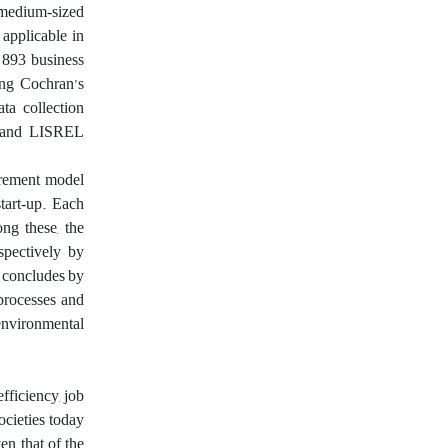
d medium‑sized
 applicable in
f 893 business
ing Cochran’s
ta collection
S and LISREL
surement model
tart‑up. Each
ong these, the
espectively by
y concludes by
 processes and
 environmental
fficiency, job
ocieties today
en that of the