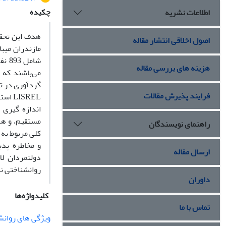
چکیده
اطلاعات نشریه
اصول اخلاقی انتشار مقاله
شام
هزینه های بررسی مقاله
فرایند پذیرش مقالات
ISREL
اندازه گیری
مستقیم، و هم 
راهنمای نویسندگان
کلی مربوط به 
و مخاطره پذی
ارسال مقاله
روانشناختی نی
داوران
کلیدواژه‌ها
تماس با ما
ویژگی های روانش