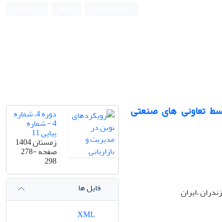
ورود به سامانه
ثبت نام
English
 متوسط تعاونی های صنعتی
دوره 4، شماره
4 - شماره
پیاپی 11
زمستان 1404
صفحه
278-
298
فایل ها
ندران ،ایران
XML