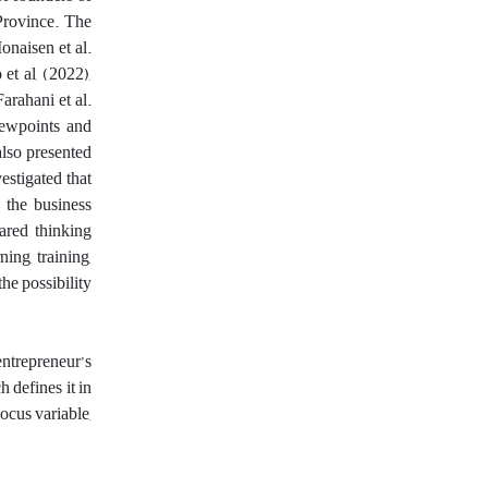
Province. The
onaisen et al.
et al,
(
2022
)
,
arahani et al.
iewpoints and
also presented
estigated that
 the business
ared thinking
ing, training,
he possibility
entrepreneur’s
h defines it in
locus variable,