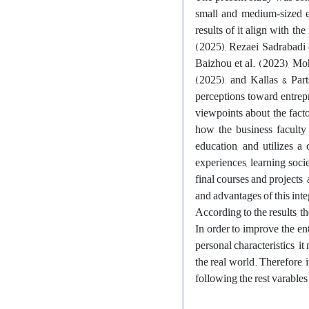
small and medium‑sized e
results of it align with th
(2025), Rezaei Sadrabadi 
Baizhou et al.
(
2023
)
, Mo
(
2025
)
, and Kallas & Par
perceptions toward entrepr
viewpoints about the facto
how the business faculty 
education, and utilizes a
experiences, learning socie
final courses and projects
and advantages of this inte
According to the results, t
In order to improve the en
personal characteristics, i
the real world. Therefore, it
following the rest varables