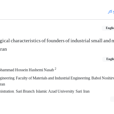
کار
Engli
ical characteristics of founders of industrial small an
aran
Engli
2
hammad Hossein Hashemi Nasab
ineering, Faculty of Materials and Industrial Engineering, Babol Noshir
Iran
tration,, Sari Branch, Islamic Azad University, Sari, Iran