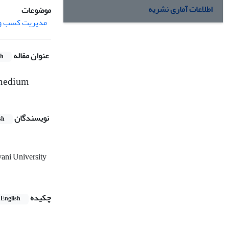
اطلاعات آماری نشریه
موضوعات
مدیریت کسب و 
عنوان مقاله
sh
d medium
نویسندگان
sh
vani University
چکیده
English