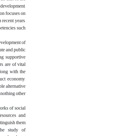
 development,
ion focuses on
 recent years,
petencies such
development of
ate and public
ing supportive
, are of vital
long with the
duct economy,
le alternative
 nothing other
orks of social
 resources and
stinguish them
the study of