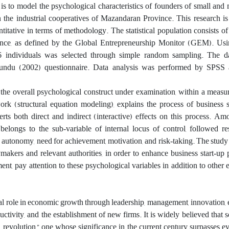
 is to model the psychological characteristics of founders of small an
 the industrial cooperatives of Mazandaran Province. This research is
titative in terms of methodology. The statistical population consists o
ince, as defined by the Global Entrepreneurship Monitor (GEM). Us
6 individuals was selected through simple random sampling. The da
gundu (2002) questionnaire. Data analysis was performed by SPS
t the overall psychological construct under examination, within a mea
rk (structural equation modeling), explains the process of business s
rts both direct and indirect (interactive) effects on this process. Am
 belongs to the sub‑variable of internal locus of control, followed r
b autonomy, need for achievement, motivation, and risk‑taking. The stud
akers and relevant authorities, in order to enhance business start‑up
nt, pay attention to these psychological variables in addition to other
cal role in economic growth through leadership, management, innovation, e
uctivity, and the establishment of new firms. It is widely believed that s
l revolution,” one whose significance in the current century surpasses ev