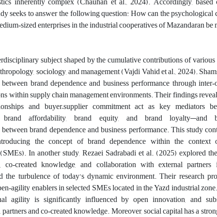
istics inherently complex (Chauhan et al., 2024). Accordingly, based
tudy seeks to answer the following question: How can the psychological c
edium‑sized enterprises in the industrial cooperatives of Mazandaran be
terdisciplinary subject shaped by the cumulative contributions of various 
thropology, sociology, and management (Vajdi Vahid et al., 2024)
.
Shams
p between brand dependence and business performance through inter‑o
ions within supply chain management environments. Their findings reveal
lationships and buyer–supplier commitment act as key mediators b
y brand affordability, brand equity, and brand loyalty—and bu
 between brand dependence and business performance. This study contr
introducing the concept of brand dependence within the context 
s (SMEs)
.
In another study, Rezaei Sadrabadi et al. (2025) explored th
al, co‑created knowledge, and collaboration with external partners
mid the turbulence of today’s dynamic environment. Their research p
n‑agility enablers in selected SMEs located in the Yazd industrial zone
onal agility is significantly influenced by open innovation, and su
l partners and co‑created knowledge. Moreover, social capital has a stron