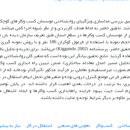
هدف این تحقیق بررسی مدلسازی ویژگی‎های روانشناختی موسسان کسب و
مازندران می‎باشد. ت
ل 893 نفر از موسسان کسب وکارها در سطح استان طبق تعریف سازمان دیده بان 
می‌باشند که حجم نمونه با استفاده از فرمول کوکران 86
L استفاده گردید. نتایج تحقیق بیانگر این بوده است که متغیر کلی روانشناختی
 تحلیل مسیر (مدل معادله ساختاری)، ضمن تبیین راه اندازی کسب وک
بصورت غیرمستقیم و تعاملی، بر فرآیند مذکور تأثیرگذار بوده‌اند که از ا
متغیر فرعی موضع کنترل درونی بوده و متغیرهای تحمل ابهام، استقلال در کا
ری، به ترتیب در درجات بعدی اهمیت قرار داشته اند. در پایان توص
دولتمردان لازم است جهت بهبود فرایند راه‎اندازی کسب وکارها 
ز علاوه بر دیگر شرایط، توجه و عنایت داشته باشند.
ناختی
کسب‌وکار
تعاونی های صنعتی
استقلال در کار
نیاز به پیش