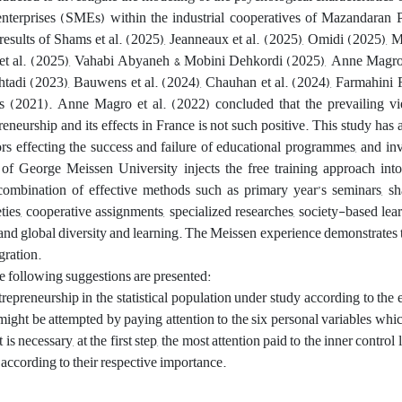
nterprises (SMEs) within the industrial cooperatives of Mazandaran 
e results of Shams et al. (2025), Jeanneaux et al. (2025), Omidi (2025), M
et al. (2025), Vahabi Abyaneh &
Mobini Dehkordi
(
2025
)
, Anne Magro 
htadi
(
2023
)
, Bauwens et al.
(
2024
)
, Chauhan et al.
(
2024
)
, Farmahini F
ts
(
2021
)
. Anne Magro et al. (2022) concluded that the prevailing v
eneurship and its effects in France is not such positive. This study has 
rs effecting the success and failure of educational programmes, and inv
of George Meissen University injects the free training approach into
 combination of effective methods such as primary year’s seminars, sh
ties, cooperative assignments, specialized researches, society-based learn
, and global diversity and learning. The Meissen experience demonstrates t
gration.
he following suggestions are presented:
trepreneurship in the statistical population under study according to the 
t might be attempted by paying attention to the six personal variables whic
 is necessary, at the first step, the most attention paid to the inner control 
 according to their respective importance.