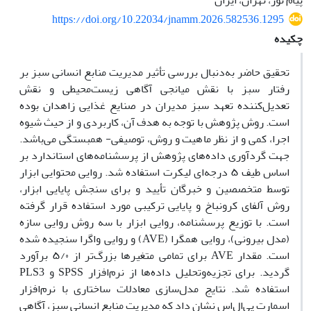
پیام نور، تهران، ایران
https://doi.org/10.22034/jnamm.2026.582536.1295
چکیده
تحقیق حاضر به‌دنبال بررسی تأثیر مدیریت منابع انسانی سبز بر
رفتار سبز با نقش میانجی آگاهی زیست‌محیطی و نقش
تعدیل‌کننده تعهد سبز مدیران در صنایع غذایی زاهدان بوده
است. روش پژوهش با توجه به هدف آن، کاربردی و از حیث شیوه
اجرا، کمی و از نظر ماهیت و روش، توصیفی- همبستگی می‌باشد.
جهت گردآوری داده‌های پژوهش از پرسشنامه‌های استاندارد بر
اساس طیف ۵ درجه‌ای لیکرت استفاده شد. روایی محتوایی ابزار
توسط متخصصین و خبرگان تأیید و برای سنجش پایایی ابزار،
روش آلفای کرونباخ و پایایی ترکیبی مورد استفاده قرار گرفته
است. با توزیع پرسشنامه، روایی ابزار با سه روش روایی سازه
(مدل بیرونی)، روایی همگرا (AVE) و روایی واگرا سنجیده شده
است. مقدار AVE برای تمامی متغیرها بزرگ‌تر از ۵/۰ برآورد
گردید. برای تجزیه‌وتحلیل داده‌ها از نرم‌افزار SPSS و PLS3
استفاده شد. نتایج مدل‌سازی معادلات ساختاری با نرم‌افزار
اسمارت پی‌ال‌اس نشان داد که مدیریت منابع انسانی سبز، آگاهی