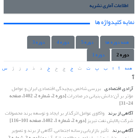
اطلاعات آماری نشریه
نمایه کلیدواژه ها
همه دوره ها
دوره 5
دوره 4
دوره 3
دوره 2
دوره 1
همه
آ
ا
ب
پ
ت
ث
ج
چ
ح
خ
د
ذ
ر
ز
ژ
س
آ
آزادی اقتصادی
بررسی شاخص پیچیدگی اقتصادی ایران و عوامل
مؤثر بر آن:دانش بنیانی در صادرات
[دوره 2، شماره 2، 1402، صفحه
24-31]
آگاهی از برند
واکاوی عوامل اثرگذار بر ایجاد و توسعه برند محصولات
شرکت پالایش نفت تبریز
[دوره 2، شماره 1، 1402، صفحه 101-116]
آگاهی برند
تأثیر بازاریابی رسانه اجتماعی، آگاهی از برند و تصویر
برند بر رضایت مشتریان(مورد مطالعه: بانک آینده)
[دوره 2، شماره 2،